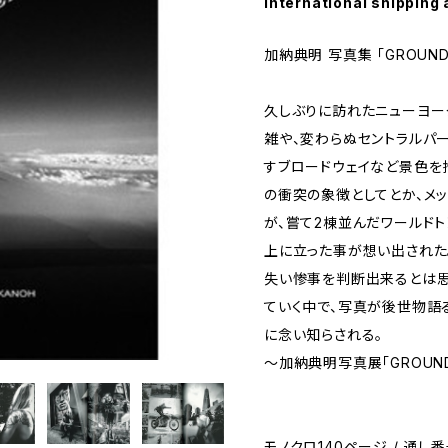
International shipping 
加納典明 写真集 「GROUND Z
久しぶりに訪れたニューヨー
雑や、変わらぬセントラルパ
すブロードウェイなど景色を拾
の衝突の象徴としてとか、メ
が、嘗て2棟並んだワールド
上に立った事が想い出された
失い惨事を判断出来るとは
ていく中で、写真が後世物語
に念い知らされる。
〜加納典明写真展「GROUND Z
モノクロ140ページ / 通