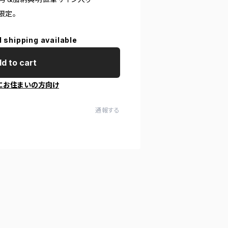
部限定。
l shipping available
d to cart
にお住まいの方向け
通報する