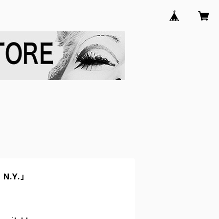
N.Y.」