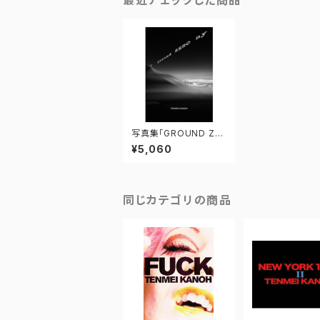
最近チェックした商品
写真集「GROUND ZE
RO N.Y.」
¥5,060
同じカテゴリの商品