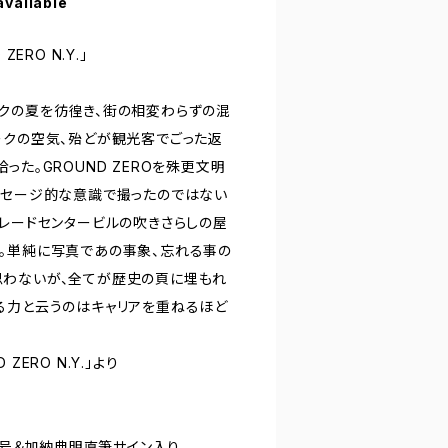
available
ERO N.Y.」
クの夏を彷徨き、街の相変わらずの混
ークの空気、殆どが観光客でごった返
った。GROUND ZEROを殊更文明
ッセージ的な意識で撮ったのではない
トレードセンタービルの吹きさらしの屋
。単純に写真であの事象、忘れる事の
思わないが、全てが歴史の頁に埋もれ
る力と云うのはキャリアを重ねるほど
ERO N.Y.」より
し番号＆加納典明直筆サイン入り