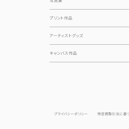
写真集
プリント作品
アーティストグッズ
小物
キャンバス作品
マスク
「ピンクの犬」
PHASE 1
「カオ」
PHASE 2
「シーン」
プライバシーポリシー
特定商取引法に基