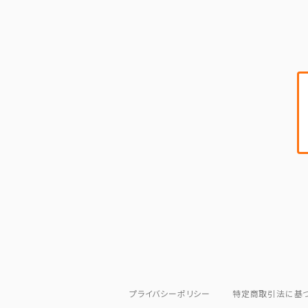
PHASE 1
「カオ」
PHASE 2
「シーン」
プライバシーポリシー
特定商取引法に基