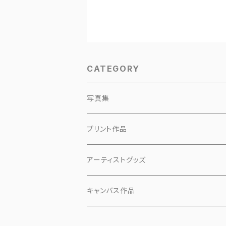
CATEGORY
写真集
プリント作品
アーティストグッズ
小物
キャンバス作品
マスク
「ピンクの犬」