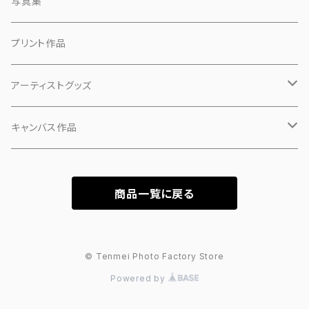
写真集
プリント作品
アーティストグッズ
小物
キャンバス作品
マスク
「ピンクの犬」
商品一覧に戻る
PHASE 1
「カオ」
PHASE 2
「シーン」
© Tenmei Photo Factory Store
Powered by