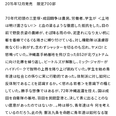
2015年12月発売 限定700部
70年代初頭の三里塚・成田闘争は農民、労働者、学生が ＜土地
は明け渡さない！＞ と血の滾るような徹底した抵抗をした。目の
前で野良衣姿の農婦が、そぼ降る雨の中、泥塗れになり太い杭に
躯を番線でぐるぐる捲きに縛り付けている。対し機動隊は遠慮容
赦なく引っ剥がす。念わずシャッターを切るのも忘れ、ヤメロ！と
怒鳴っていた。沖縄嘉手納基地を飛び立ったB52が北ヴェトナム
に向け北爆を繰り返し、ビートルズが解散し、ミック・ジャガーが
ハイドパークで独特の上唇を捲り上げ跳ねていた。学生を始め青
年達は社会との係りに実に行動的であった。体制派に対し如何に
反体制であることを認識するか。＜怒れる若者＞を意識下の糧と
していた。勝手な想像ではあるが、72年沖縄返還を控え、国は成
田を自衛隊の基地、羽田を民間空港と、決して表に出ることのな
い底意があったのではないか…。時は移り、青年達は今 何を考え
ているのだろう。此の先 憲法九条を命題に青年達は如何なる理