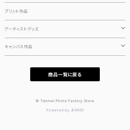
プリント作品
アーティストグッズ
小物
キャンバス作品
マスク
「ピンクの犬」
商品一覧に戻る
PHASE 1
「カオ」
PHASE 2
「シーン」
© Tenmei Photo Factory Store
Powered by