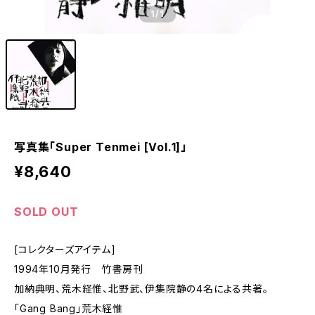
1
/1
写真集「Super Tenmei [Vol.1]」
¥8,640
SOLD OUT
[コレクターズアイテム]
1994年10月発行 竹書房刊
加納典明、荒木経惟、北野武、伊集院静の4名による共著。
「Gang Bang」荒木経惟