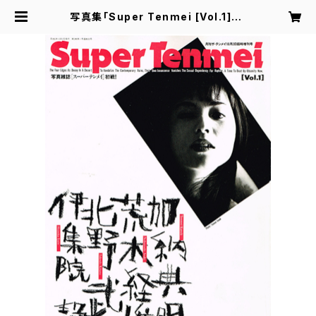
写真集「Super Tenmei [Vol.1]」 |
Tenmei Photo Factory Store