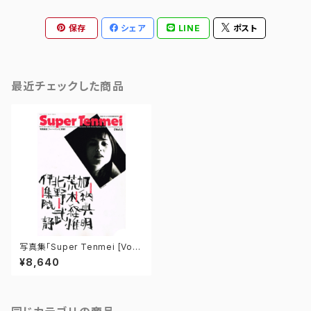
保存
シェア
LINE
ポスト
最近チェックした商品
写真集「Super Tenmei [Vol.
1]」
¥8,640