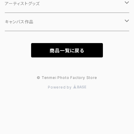
アーティストグッズ
小物
キャンバス作品
マスク
「ピンクの犬」
商品一覧に戻る
PHASE 1
「カオ」
PHASE 2
「シーン」
© Tenmei Photo Factory Store
Powered by