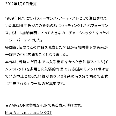
2012年1月9日発売
1969年N.Y.にてパフォーマンス・アーティストとして注目されて
いた草間彌生氏がこの撮影の為にセッティングしたパフォーマン
ス。それは加納典明にとって大きなカルチャーショックとなったオ
ージーパーティでした。
帰国後、個展でこの作品を発表した翌日から加納典明の名前が
一躍世の中に広まることとなりました。
本作は、当時未だ日本では入手出来なかった赤外線フィルム(イ
ンフラレッド)を多用した先駆的作品です。前述のモノクロ版は嘗
て発売中止となった経緯があり、40年余の時を経て初めて正式
に発売されたカラー版の写真集です。
★AMAZONの弊社SHOPでもご購入頂けます。
http://amzn.asia/iJfzXOT