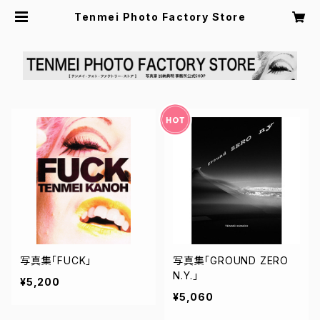
Tenmei Photo Factory Store
写真集「FUCK」
写真集「GROUND ZERO
N.Y.」
¥5,200
¥5,060