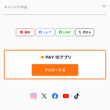
小物
キャンバス作品
マスク
「ピンクの犬」
保存
シェア
LINE
ポスト
PHASE 1
「カオ」
PHASE 2
「シーン」
PAY IDアプリ
フォローする